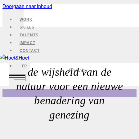
Doorgaan naar inhoud
WORK
SKILLS
TALENTS
IMPACT
CONTACT
EN
FR
de wijsheid van de
Client
Beelab
Sector
Food & Hospitality
natuur voor een nieuwe
benadering van
genezing