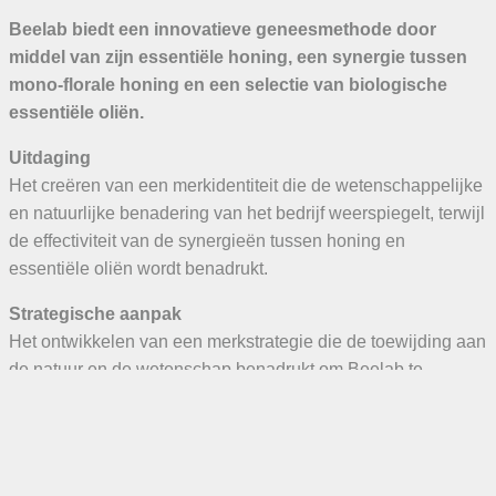
Beelab biedt een innovatieve geneesmethode door
middel van zijn essentiële honing, een synergie tussen
mono-florale honing en een selectie van biologische
essentiële oliën.
Uitdaging
Het creëren van een merkidentiteit die de wetenschappelijke
en natuurlijke benadering van het bedrijf weerspiegelt, terwijl
de effectiviteit van de synergieën tussen honing en
essentiële oliën wordt benadrukt.
Strategische aanpak
Het ontwikkelen van een merkstrategie die de toewijding aan
de natuur en de wetenschap benadrukt om Beelab te
positioneren als een effectief natuurlijk verzorgingsproduct.
Creatieve oplossing
Naamgeving
: De naam “Beelab” werd gekozen om de